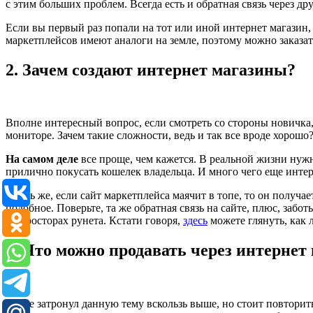
с этим больших проблем. Всегда есть и обратная связь через д
Если вы первый раз попали на тот или иной интернет магазин, 
маркетплейсов имеют аналоги на земле, поэтому можно заказать
2. Зачем создают интернет магазины?
Вполне интересный вопрос, если смотреть со стороны новичка, к
мониторе. Зачем такие сложности, ведь и так все вроде хорошо
На самом деле
все проще, чем кажется. В реальной жизни нужн
прилично покусать кошелек владельца. И много чего еще интере
Опять же, если сайт маркетплейса маячит в топе, то он получа
подобное. Поверьте, та же обратная связь на сайте, плюс, заб
на просторах рунета. Кстати говоря,
здесь
можете глянуть, как 
3. Что можно продавать через интернет
Я уже затронул данную тему вскользь выше, но стоит повторит