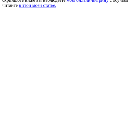
скриншоте ниже вы наблюдаете
мою онлайн-витрину
с обучаю
читайте
в этой моей статье.