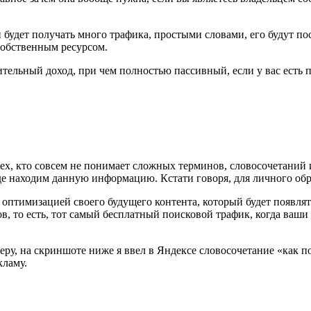
 будет получать много трафика, простыми словами, его будут по
 собственным ресурсом.
ительный доход, при чем полностью пассивный, если у вас есть 
тех, кто совсем не понимает сложных терминов, словосочетаний и
де находим данную информацию. Кстати говоря, для личного обр
o оптимизацией своего будущего контента, который будет появлят
ов, то есть, тот самый бесплатный поисковой трафик, когда ваши
ру, на скриншоте ниже я ввел в Яндексе словосочетание «как по
кламу.