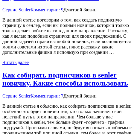
Сервис Senler
Комментарии: 9
Дмитрий Зюзин
В данной статье поговорим о том, как создать подписную
страницу в сенлер, если вы полный новичок, который только-
только делает робкие шаги в данном направлении. Расскажу,
как я делаю подобные странички для своих предложений. С
данной задачей справится любой новичок, если воспользуется
моими советами из этой статьи, плюс расскажу, какие
дополнительные фишки я использую при создании …
Читать далее
Как собирать подписчиков в senler
новичку. Какие способы использовать
Сервис Senler
Комментарии: 7
Дмитрий Зюзин
В данной статье я объясню, как собирать подписчиков в senler,
особенно это будет полезно тем, кто только начинает свой
нелегкий путь в этом направлении. Чем больше у вас
подписчиков в senler, тем больше будет «горячего» трафика
под рукой. Простыми словами, не будут возникать проблемы с
продвижением той или иной ссылки, тем более за этот трафик