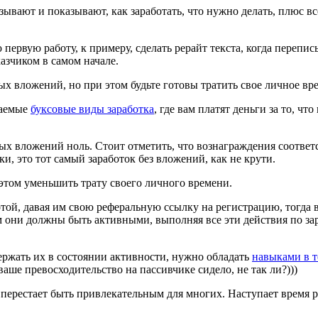
азывают и показывают, как заработать, что нужно делать, плюс вс
 первую работу, к примеру, сделать рерайт текста, когда перепи
азчиком в самом начале.
ых вложений, но при этом будьте готовы тратить свое личное вр
ваемые
буксовые виды заработка
, где вам платят деньги за то, чт
 вложений ноль. Стоит отметить, что вознаграждения соответств
и, это тот самый заработок без вложений, как не крути.
 этом уменьшить трату своего личного времени.
той, давая им свою реферальную ссылку на регистрацию, тогда
м они должны быть активными, выполняя все эти действия по зара
ержать их в состоянии активности, нужно обладать
навыками в т
ваше превосходительство на пассивчике сидело, не так ли?)))
, перестает быть привлекательным для многих. Наступает время р