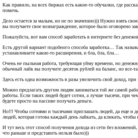
Как правило, на всех биржах есть какие-то обучалки, где расск
помочь.
Дело остается за малым, но не по значению))) Нужно взять свою
вы получаете свое вознаграждение, которое было оговорено зак
Пожалуйста, вот вам способ заработать в интернете без денежн
Есть другой вариант подобного способа заработка… Так назы
устанавливаете какие-то расширения, и бла, бла, бла…
Очень не пыльная работа, требующая уйму времени, но денежных
обычный лайк вы получите десяток рублей на баланс, но все-так
Здесь есть одна возможность в разы увеличить свой доход, при
Можно предлагать другим людям заниматься той же самой рабо
работы. Если таких людей будет сотни, а лучше тысячи, при че
будете просто на пассиве получать деньги.
Но!!! Чтобы сотнями и тысячами приглашать людей, да еще и д
людей, которая готова каждый день лайкать, да кликать, чтобы 
И тут весь этот способ получения дохода из сети без вложений
что раньше и представить нельзя было)))