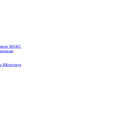
нджере МАКС
льникам
пы ВКонтакте