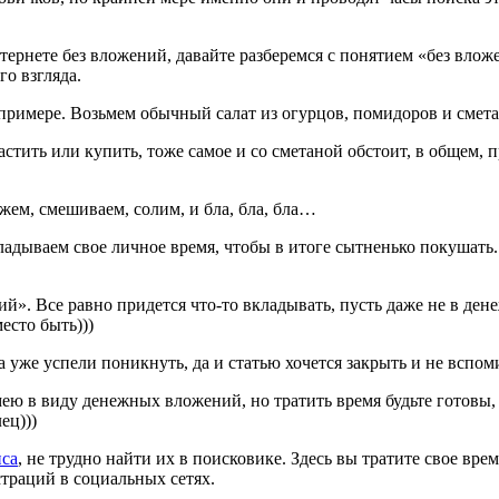
рнете без вложений, давайте разберемся с понятием «без вложени
го взгляда.
примере. Возьмем обычный салат из огурцов, помидоров и смет
тить или купить, тоже самое и со сметаной обстоит, в общем, п
жем, смешиваем, солим, и бла, бла, бла…
адываем свое личное время, чтобы в итоге сытненько покушать. 
». Все равно придется что-то вкладывать, пусть даже не в дене
есто быть)))
а уже успели поникнуть, да и статью хочется закрыть и не вспоми
ю в виду денежных вложений, но тратить время будьте готовы, ве
ец)))
са
, не трудно найти их в поисковике. Здесь вы тратите свое вре
траций в социальных сетях.