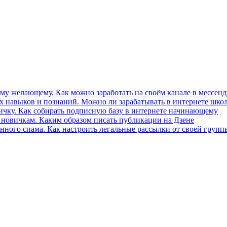
му желающему. Как можно заработать на своём канале в мессе
ых навыков и познаний. Можно ли зарабатывать в интернете шко
ичку. Как собирать подписную базу в интернете начинающему
 новичкам. Каким образом писать публикации на Дзене
венного спама. Как настроить легальные рассылки от своей груп