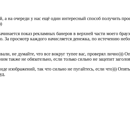
й, а на очереди у нас ещё один интересный способ получить про
)
ачинается показ рекламных банеров в верхней части моего брауз
ко. За просмотр каждого начисляется денежка, по истечению неб
али, не думайте, что все вокруг тупее вас, проверял лично))) Оп
ним также не обязательно, если только сильно не зацепит заголов
виде изображений, так что сильно не пугайтесь, если что))) Опять
уд.