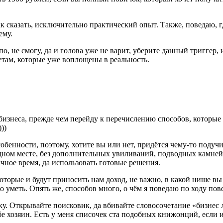
к сказать, исключительно практический опыт. Также, поведаю, г
ему.
о, не смогу, да и голова уже не варит, уберите данный триггер,
етам, которые уже воплощены в реальность.
бизнеса, прежде чем перейду к перечислению способов, которые 
))
обенности, поэтому, хотите вы или нет, придётся чему-то подучи
в одном месте, без дополнительных увиливаний, подводных камне
чное время, да использовать готовые решения.
х, которые и будут приносить нам доход, не важно, в какой нише 
но уметь. Опять же, способов много, о чём я поведаю по ходу п
у. Открывайте поисковик, да вбивайте словосочетание «бизнес л
бе хозяин. Есть у меня списочек ста подобных книжонций, если 