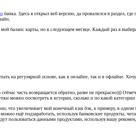
го
банка. Здесь я открыл веб версию, да провалился в раздел, гд
лайн.
на мой баланс карты, но в следующем месяце. Каждый раз я выбир
пать на регулярной основе, как в онлайне, так и в офлайне. Хочу
сейчас часть возвращается обратно, разве не прекрасно))) Отмечу
упки можно посмотреть в истории, сколько и по какой категории
ии, что увеличивает мой конечный кэш бэк, к примеру, в одном м
ом можно ещё подзаработать, используя банковские продукты, чит
 будут пользоваться данными продуктами, используя вашу рекоме