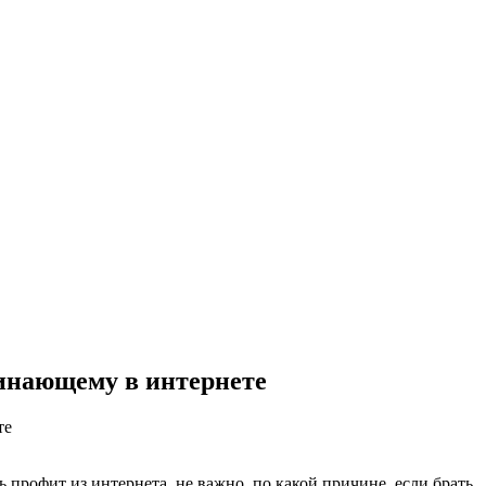
чинающему в интернете
те
 профит из интернета, не важно, по какой причине, если брать