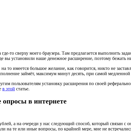
где-то сверху моего браузера. Там предлагается выполнить зада
 где вы установили наше денежное расширение, поэтому бежать н
на то имеется большое желание, как говорится, никто не заставл
выполнение займёт, максимум минут десять, при самой медленной
угим пользователям установку расширения по своей реферальной
те
в этой
статье.
е опросы в интернете
ублей, а на очереди у нас следующий способ, который связан с о
али на те или иные вопросы, по крайней мере, мне не встречалис