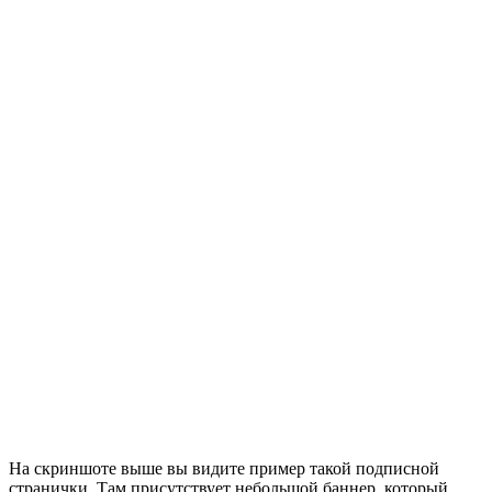
На скриншоте выше вы видите пример такой подписной
странички. Там присутствует небольшой баннер, который