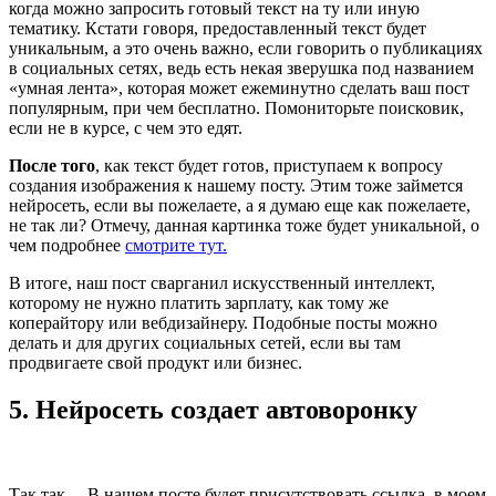
когда можно запросить готовый текст на ту или иную
тематику. Кстати говоря, предоставленный текст будет
уникальным, а это очень важно, если говорить о публикациях
в социальных сетях, ведь есть некая зверушка под названием
«умная лента», которая может ежеминутно сделать ваш пост
популярным, при чем бесплатно. Помониторьте поисковик,
если не в курсе, с чем это едят.
После того
, как текст будет готов, приступаем к вопросу
создания изображения к нашему посту. Этим тоже займется
нейросеть, если вы пожелаете, а я думаю еще как пожелаете,
не так ли? Отмечу, данная картинка тоже будет уникальной, о
чем подробнее
смотрите тут.
В итоге, наш пост сварганил искусственный интеллект,
которому не нужно платить зарплату, как тому же
коперайтору или вебдизайнеру. Подобные посты можно
делать и для других социальных сетей, если вы там
продвигаете свой продукт или бизнес.
5. Нейросеть создает автоворонку
Так так… В нашем посте будет присутствовать ссылка, в моем