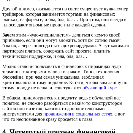
Другой пример, оказывается на свете существует кучка супер
трейдеров, которая занимается торгами на финансовых
рынках, на форексе, и бла, бла, бла… При этом, они всегда в
плюсе, дают огромные проценты с каждой сделки.
Зачем
этим «чудо-специалистам» делиться с кем-то своей
прибылью, если они могут вложить, хотя бы сотню тысяч
баксов, а через полгода стать дохренардерами. А тут каким-то
партнерам платить, содержать сайт проекта, платить
технической поддержке, и бла, бла, бла…
Модно стало использовать в финансовых пирамидах чудо-
термины, с которыми мало кто знаком. Типо, технология
блокчейна, при чем самая уникальная, заоблачная
криптовалюта и тому подобное. Кстати, чтобы вам лапшу по
этому поводу не вешали, советую этот
обучающий курс
.
В общем, присмотритесь к продукту, ведь с обучалкой все
понятно, не сложно разобраться с каким-то конструктором
сайтов или визиток, какими-то дополнительными
инструментами для
продвижения в социальных сетях
, а вот
что-то неопознанное сразу бросается в глаза.
4. Четвертый признак финансовой