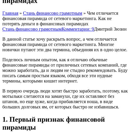
пирамидах
Главная
»
Стань финансово грамотным
»
Чем отличается
финансовая пирамида от сетевого маркетинга. Как не
потерять деньги в финансовых пирамидах
Стань финансово грамотным
Комментарии: 9
Дмитрий Зюзин
В данной статье хочу раскрыть вопрос, а чем отличается
финансовая пирамида от сетевого маркетинга. Многие
новички путают эти два термина, объединяя их в одно целое.
Поделюсь личным опытом, как я отличаю обычные
финансовые пирамиды от приличных сетевых компаний, где
можно заработать, да и людям не стыдно рекомендовать. Буду
писать самым простым языком, обходя все эти нудные
термины, которыми кишит интернет.
В первую очередь люди хотят быстро заработать, поэтому, как
мотыльки слетаются на заманухи, где их оставляют без
штанов, но еще хуже, когда прибавляется ноша, в виде
больших долговых ям, от которых быстро не избавишься.
1. Первый признак финансовой
пирамиды