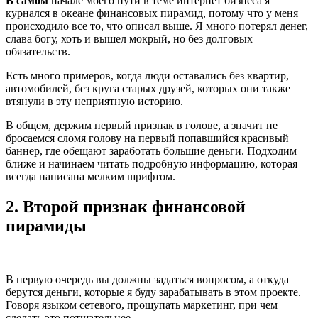
В самом
начале моего пути в теме интернет бизнеса я
курнался в океане финансовых пирамид, потому что у меня
происходило все то, что описал выше. Я много потерял денег,
слава богу, хоть и вышел мокрый, но без долговых
обязательств.
Есть много примеров, когда люди оставались без квартир,
автомобилей, без круга старых друзей, которых они также
втянули в эту неприятную историю.
В общем, держим первый признак в голове, а значит не
бросаемся сломя голову на первый попавшийся красивый
баннер, где обещают заработать большие деньги. Подходим
ближе и начинаем читать подробную информацию, которая
всегда написана мелким шрифтом.
2. Второй признак финансовой
пирамиды
В первую очередь вы должны задаться вопросом, а откуда
берутся деньги, которые я буду зарабатывать в этом проекте.
Говоря языком сетевого, прощупать маркетинг, при чем
сделать это потщательнее.