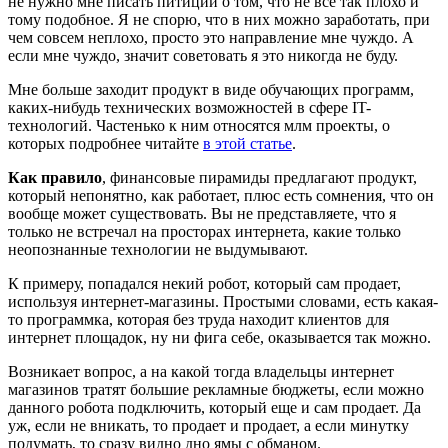
не нужно мне писать питиции о том, что не все так плохо и
тому подобное. Я не спорю, что в них можно заработать, при
чем совсем неплохо, просто это направление мне чуждо. А
если мне чуждо, значит советовать я это никогда не буду.
Мне больше заходит продукт в виде обучающих программ,
каких-нибудь технических возможностей в сфере IT-
технологий. Частенько к ним относятся млм проекты, о
которых подробнее читайте
в этой статье
.
Как правило
, финансовые пирамиды предлагают продукт,
который непонятно, как работает, плюс есть сомнения, что он
вообще может существовать. Вы не представляете, что я
только не встречал на просторах интернета, какие только
неопознанные технологии не выдумывают.
К примеру, попадался некий робот, который сам продает,
используя интернет-магазины. Простыми словами, есть какая-
то программка, которая без труда находит клиентов для
интернет площадок, ну ни фига себе, оказывается так можно.
Возникает вопрос, а на какой тогда владельцы интернет
магазинов тратят большие рекламные бюджеты, если можно
данного робота подключить, который еще и сам продает. Да
уж, если не вникать, то продает и продает, а если минутку
подумать, то сразу видно дно ямы с обманом.