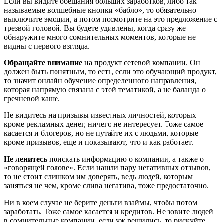
Если вы видите обещания больших заработков, либо так
называемые волшебные кнопки «бабло», то обязательно
выключите эмоции, а потом посмотрите на это предложение с
трезвой головой. Вы будете удивлены, когда сразу же
обнаружите много сомнительных моментов, которые не
видны с первого взгляда.
Обращайте внимание
на продукт сетевой компании. Он
должен быть понятным, то есть, если это обучающий продукт,
то значит онлайн обучение определенного направления,
которая напрямую связана с этой тематикой, а не баланда о
гречневой каше.
Не видитесь на призывы известных личностей, которых
кроме рекламных денег, ничего не интересует. Тоже самое
касается и блогеров, но не путайте их с людьми, которые
кроме призывов, еще и показывают, что и как работает.
Не ленитесь
поискать информацию о компании, а также о
«говорящей голове». Если нашли пару негативных отзывов,
то не стоит слишком им доверять, ведь людей, которым
заняться не чем, кроме слива негатива, тоже предостаточно.
Ни в коем случае не берите деньги взаймы, чтобы потом
заработать. Тоже самое касается и кредитов. Не зовите людей
в сомнительные компании, если уж решились, то рискуйте