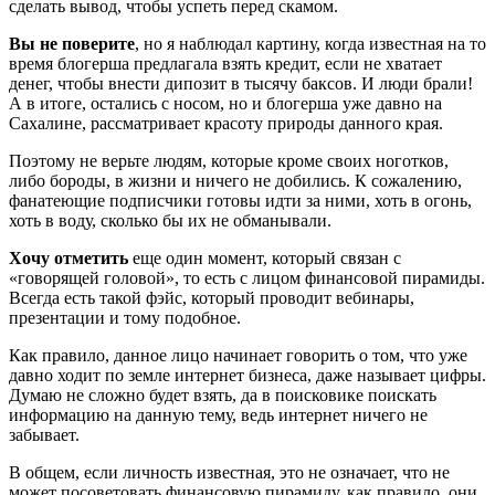
сделать вывод, чтобы успеть перед скамом.
Вы не поверите
, но я наблюдал картину, когда известная на то
время блогерша предлагала взять кредит, если не хватает
денег, чтобы внести дипозит в тысячу баксов. И люди брали!
А в итоге, остались с носом, но и блогерша уже давно на
Сахалине, рассматривает красоту природы данного края.
Поэтому не верьте людям, которые кроме своих ноготков,
либо бороды, в жизни и ничего не добились. К сожалению,
фанатеющие подписчики готовы идти за ними, хоть в огонь,
хоть в воду, сколько бы их не обманывали.
Хочу отметить
еще один момент, который связан с
«говорящей головой», то есть с лицом финансовой пирамиды.
Всегда есть такой фэйс, который проводит вебинары,
презентации и тому подобное.
Как правило, данное лицо начинает говорить о том, что уже
давно ходит по земле интернет бизнеса, даже называет цифры.
Думаю не сложно будет взять, да в поисковике поискать
информацию на данную тему, ведь интернет ничего не
забывает.
В общем, если личность известная, это не означает, что не
может посоветовать финансовую пирамиду, как правило, они