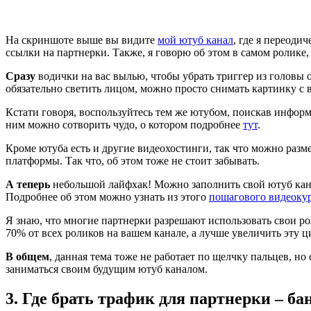
На скриншоте выше вы видите
мой ютуб канал
, где я переоди
ссылки на партнерки. Также, я говорю об этом в самом ролике,
Сразу
водички на вас вылью, чтобы убрать триггер из головы о
обязательно светить лицом, можно просто снимать картинку с в
Кстати говоря, воспользуйтесь тем же ютубом, поискав информа
ним можно сотворить чудо, о котором подробнее
тут
.
Кроме ютуба есть и другие видеохостинги, так что можно разм
платформы. Так что, об этом тоже не стоит забывать.
А теперь
небольшой лайфхак! Можно заполнить свой ютуб канал
Подробнее об этом можно узнать из этого
пошагового видеоку
Я знаю, что многие партнерки разрешают использовать свои ро
70% от всех роликов на вашем канале, а лучше увеличить эту ц
В общем
, данная тема тоже не работает по щелчку пальцев, но
заниматься своим будущим ютуб каналом.
3. Где брать трафик для партнерки – б