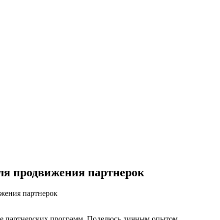
для продвижения партнерок
ижения партнерок
нише партнерских программ. Поделюсь личным опытом