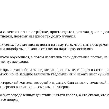
 я ничего не знал о трафике, просто где-то прочитал, да стал д
ртнерки, поэтому наверное так долго мучался.
 сетях, то стал писать посты на тему того, что я пытаюсь реком
ки подобрать, а в конце ссылку на партнерку оставляю.
чему-то обучаешься, а потом излагаешь свои действия в постах, н
 не пустые слова.
который стал собирать подписчиков, опять же, собирая их из соц
аться, но не забудьте включить уведомления и нажать кнопку «Ре
 интересный контент, который напрямую был связан с тематикой 
нверсию в кликах по ссылкам партнерок.
ебует определенных действий. Кстати говоря, а кто сказал, что
 все подряд.